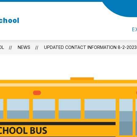
Sho
how
ATHLETICS
CLUBS
QUICK LINKS
chool
ubmenu
sub
for
ademics
E
Qui
Link
OL
NEWS
UPDATED CONTACT INFORMATION 8-2-2023