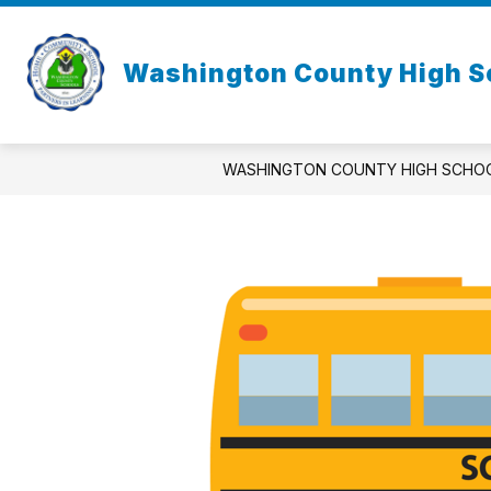
Skip
to
Show
S
content
ABOUT US
ACADEMICS
Washington County High S
s
submenu
for
for
Ac
About
Us
WASHINGTON COUNTY HIGH SCHO